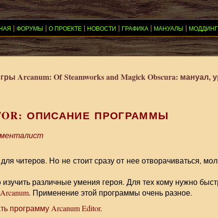
|
|
|
|
|
|
НАЯ
ФОРУМЫ
О ПРОЕКТЕ
НОВОСТИ
ГРАФИКА
МАНУАЛЫ
МОДДИНГ
игры
Arcanum: Of Steamworks and Magick Obscura
: мануал, 
TOR: ОПИСАНИЕ ПРОГРАММЫ
менталист
для читеров. Но не стоит сразу от нее отворачиваться, мол
о изучить различные умения героя. Для тех кому нужно быст
Arcanum
. Применение этой программы очень разное.
ть программу Arcanum Editor
.