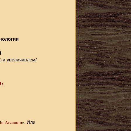
хнологии
й
) и увеличиваем/
:
ы Arcanum
». Или