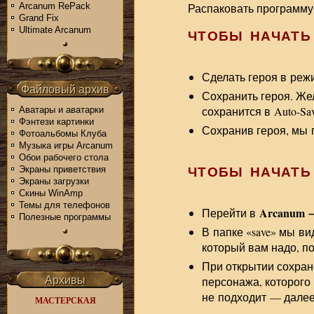
Arcanum RePack
Распаковать программу в
Grand Fix
Ultimate Arcanum
ЧТОБЫ НАЧАТЬ
Сделать героя в реж
Файловый архив
Сохранить героя. Же
сохранится в Auto-S
Аватары и аватарки
Фэнтези картинки
Сохранив героя, мы п
Фотоальбомы Клуба
Музыка игры Arcanum
Обои рабочего стола
ЧТОБЫ НАЧАТЬ
Экраны приветствия
Экраны загрузки
Скины WinAmp
Темы для телефонов
Arcanum →
Перейти в
Полезные программы
В папке «save» мы ви
который вам надо, по
При открытии сохран
Архивы
персонажа, которого 
не подходит — далее
МАСТЕРСКАЯ