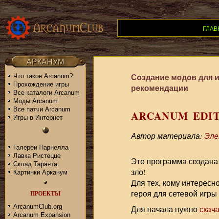
ГЛАВ
АРКАНУМ
Создание модов для 
Что такое Arcanum?
Прохождение игры
рекомендации
Все каталоги Arcanum
Моды Arcanum
Все патчи Arcanum
ARCANUM EDI
Игры в Интернет
Автор материала:
Эле
Галереи Парнелла
Лавка Ристецце
Это программа создана 
Склад Таранта
зло!
Картинки Арканум
Для тех, кому интересн
героя для сетевой игры
ПРОЕКТЫ
ArcanumClub.org
Для начала нужно
скача
Arcanum Expansion