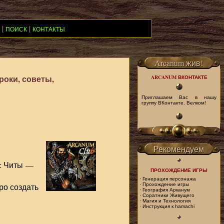
|
|
ПОИСК
КОНТАКТЫ
Arcanum жив!
уроки, советы,
ARCANUM ВКОНТАКТЕ
Приглашаем Вас в нашу
группу ВКонтакте. Велком!
Рекомендуем
:
Читы
—
ПРОХОЖДЕНИЕ ИГРЫ
·
Генерация персонажа
ро создать
·
Прохождение игры
·
География Арканум
·
Соратники Живущего
·
Магия и Технология
·
Инструкция к hamachi