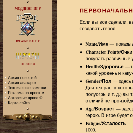
МОДДИНГ ИГР
ПЕРВОНАЧАЛЬН
Если вы все сделали, в
создавать героя.
ICEWIND DALE 2
Name/Имя
— показыв
Character Points/Очк
покупать различные 
HEROES 3
Health/Здоровье
— не
какой уровень и каку
Архив новостей
Gender/Пол
— здесь 
Архив аватарок
Для тех рас, в котор
Технические заметки
Реклама на проекте
полуогры и т. д.) вы 
Авторские права ©
отличий не произойде
Карта сайта
Age/Возраст
— здесь
герою. В игре будет 
Fatigue/Усталость
— 
1000.