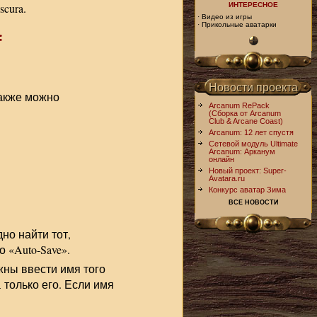
ИНТЕРЕСНОЕ
cura.
·
Видео из игры
·
Прикольные аватарки
:
Новости проекта
Также можно
Arcanum RePack
(Сборка от Arcanum
Club & Arcane Coast)
Arcanum: 12 лет спустя
Сетевой модуль Ultimate
Arcanum: Арканум
онлайн
Новый проект: Super-
Avatara.ru
Конкурс аватар Зима
ВСЕ НОВОСТИ
но найти тот,
 «Auto-Save».
жны ввести имя того
 только его. Если имя