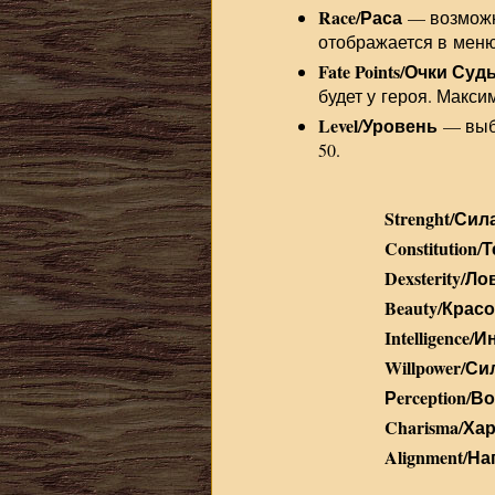
Race/Раса
— возможно
отображается в меню
Fate Points/Очки Су
будет у героя. Макси
Level/Уровень
— выб
50.
Strenght/Сил
Constitution
Dexsterity/Л
Beauty/Крас
Intelligence/
Willpower/С
Рerception/В
Charisma/Ха
Alignment/Н