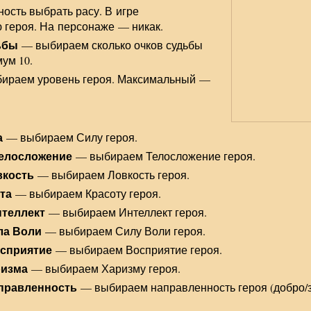
сть выбрать расу. В игре
 героя. На персонаже — никак.
дьбы
— выбираем сколько очков судьбы
мум 10.
ираем уровень героя. Максимальный —
а
— выбираем Силу героя.
/Телосложение
— выбираем Телосложение героя.
овкость
— выбираем Ловкость героя.
ота
— выбираем Красоту героя.
Интеллект
— выбираем Интеллект героя.
ила Воли
— выбираем Силу Воли героя.
осприятие
— выбираем Восприятие героя.
ризма
— выбираем Харизму героя.
аправленность
— выбираем направленность героя (добро/з