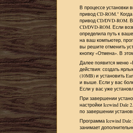
В процессе установки в
привод CD-ROM." Когда 
привод CD/DVD-ROM. В 
CD/DVD-ROM. Если возн
определила путь к ваш
на ваш компьютер, прогр
вы решите отменить ус
кнопку «Отмена». В это
Далее появится меню «
действия: создать ярлык
(10MB) и установить Eart
и выше. Если у вас боле
Если у вас уже установл
При завершении устано
настройки Icewind Dale
по завершении установк
Программа Icewind Dale
занимает дополнительн