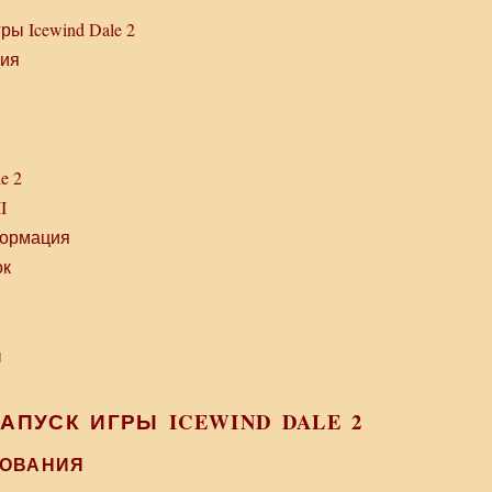
ры Icewind Dale 2
ния
e 2
I
формация
ок
ы
АПУСК ИГРЫ ICEWIND DALE 2
БОВАНИЯ