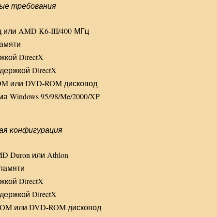
ые требования
МГц или AMD K6-III/400 МГц
памяти
жкой DirectX
держкой DirectX
ROM или DVD-ROM дисковод
а Windows 95/98/Me/2000/XP
ая конфигурация
 AMD Duron или Athlon
 памяти
жкой DirectX
держкой DirectX
-ROM или DVD-ROM дисковод