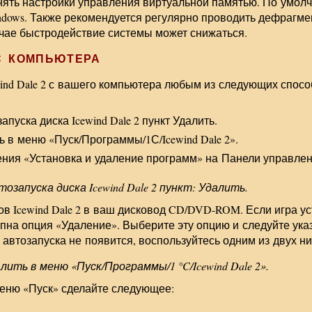
нять настройки управления виртуальной памятью. По умол
dows. Также рекомендуется регулярно проводить дефрагме
учае быстродействие системы может снижаться.
С КОМПЬЮТЕРА
ind Dale 2 с вашего компьютера любым из следующих спосо
пуска диска Icewind Dale 2 пункт Удалить.
 в меню «Пуск/Программы/1С/Icewind Dale 2».
ия «Установка и удаление программ» на Панели управлен
тозапуска диска
Icewind Dale
2 пункт: Удалить.
ов Icewind Dale 2 в ваш дисковод CD/DVD-ROM. Если игра у
упна опция «Удаление». Выберите эту опцию и следуйте ук
автозапуска не появится, воспользуйтесь одним из двух 
лить в меню «Пуск/Программы/1 °C/
Icewind Dale
2».
меню «Пуск» сделайте следующее: