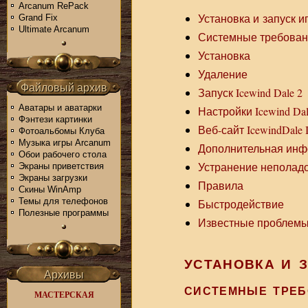
Arcanum RePack
Установка и запуск иг
Grand Fix
Ultimate Arcanum
Системные требова
Установка
Удаление
Файловый архив
Запуск Icewind Dale 2
Аватары и аватарки
Настройки Icewind Dal
Фэнтези картинки
Веб-сайт IcewindDale I
Фотоальбомы Клуба
Музыка игры Arcanum
Дополнительная ин
Обои рабочего стола
Устранение неполад
Экраны приветствия
Экраны загрузки
Правила
Скины WinAmp
Темы для телефонов
Быстродействие
Полезные программы
Известные проблем
УСТАНОВКА И З
Архивы
СИСТЕМНЫЕ ТРЕ
МАСТЕРСКАЯ