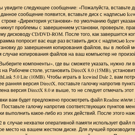
ы увидите следующее сообщение: «Пожалуйста, вставьте дис
данное сообщение появится, вставьте диск с надписью Icewi
строке «Директория установки» по умолчанию будет указан
икнут проблемы с завершением установки, проверьте, пра
ему дисководу CD/DVD-ROM. После того, как завершится к
амма попросит вас еще раз вставить диск с надписью Icewin
тановку до завершения копирования файлов, вы в любой м
м случае копирования файлов на ваш компьютер не произо
Выберите компоненты», где вы сможете указать, нужно ли
 на Рабочем столе, установить DirectX 8.0 (15MB), установит
hLink 5.0 Lite (10MB). Чтобы играть в Icewind Dale 2, вам потр
е ранняя версия DirectX, поставьте галочку напротив пункта
ена версия DirectX 8.0 и выше, то не следует отмечать этот 
вки вам будет предложено просмотреть файл Readme и/или 
 2. Поставьте галочку напротив соответствующих пунктов ме
и выполнить какое-либо из этих действий. После этого наж
 2 в случае нехватки оперативной памяти использует файл 
ое место на вашем жестком диске. Для лучшей производит