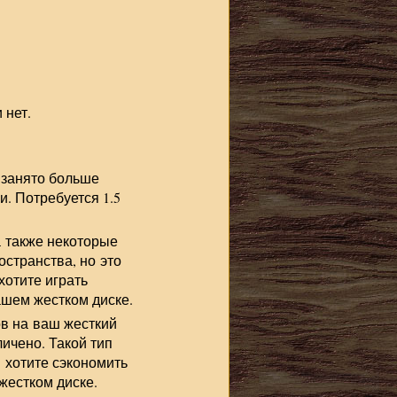
 нет.
 занято больше
. Потребуется 1.5
а также некоторые
странства, но это
хотите играть
ашем жестком диске.
в на ваш жесткий
личено. Такой тип
 хотите сэкономить
жестком диске.