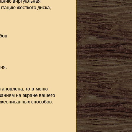
чанию виртуальная
нтацию жесткого диска,
бов:
ия.
становлена, то в меню
азаниям на экране вашего
нижеописанных способов.