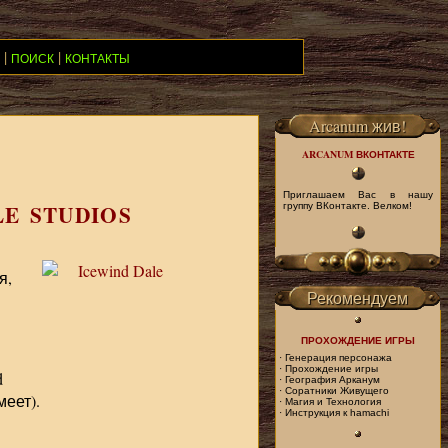
|
|
ПОИСК
КОНТАКТЫ
Arcanum жив!
ARCANUM ВКОНТАКТЕ
Приглашаем Вас в нашу
LE STUDIOS
группу ВКонтакте. Велком!
я,
Рекомендуем
ПРОХОЖДЕНИЕ ИГРЫ
·
Генерация персонажа
·
Прохождение игры
d
·
География Арканум
·
Соратники Живущего
меет).
·
Магия и Технология
·
Инструкция к hamachi