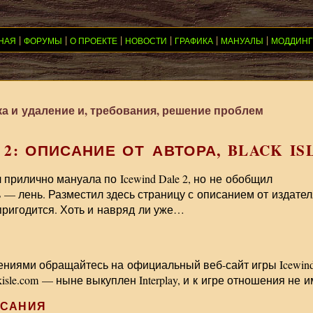
|
|
|
|
|
|
НАЯ
ФОРУМЫ
О ПРОЕКТЕ
НОВОСТИ
ГРАФИКА
МАНУАЛЫ
МОДДИНГ
овка и удаление и, требования, решение проблем
 2: ОПИСАНИЕ ОТ АВТОРА, BLACK IS
 прилично мануала по Icewind Dale 2, но не обобщил
 — лень. Разместил здесь страницу с описанием от издател
ет пригодится. Хоть и навряд ли уже…
ениями обращайтесь на официальный веб-сайт игры Icewin
lackisle.com — ныне выкуплен Interplay, и к игре отношения не и
ИСАНИЯ