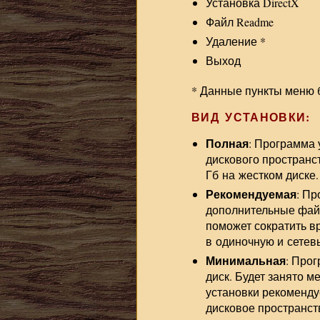
Установка DirectX
Файл Readme
Удаление *
Выход
* Данные пункты меню б
ВИД УСТАНОВКИ:
Полная
: Программа 
дискового пространст
Гб на жестком диске.
Рекомендуемая
: П
дополнительные файл
поможет сократить вр
в одиночную и сетевы
Минимальная
: Про
диск. Будет занято м
установки рекомендуе
дисковое пространств