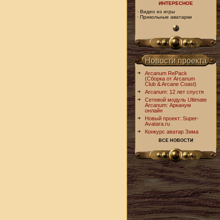
ИНТЕРЕСНОЕ
·
Видео из игры
·
Прикольные аватарки
Новости проекта
Arcanum RePack
(Сборка от Arcanum
Club & Arcane Coast)
Arcanum: 12 лет спустя
Сетевой модуль Ultimate
Arcanum: Арканум
онлайн
Новый проект: Super-
Avatara.ru
Конкурс аватар Зима
ВСЕ НОВОСТИ