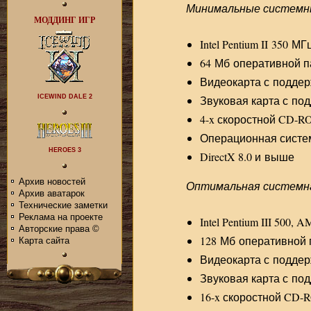
Минимальные системн
МОДДИНГ ИГР
Intel Pentium II 350 
64 Мб оперативной 
Видеокарта с поддер
ICEWIND DALE 2
Звуковая карта с под
4-x скоростной CD-
Операционная систем
HEROES 3
DirectX 8.0 и выше
Архив новостей
Оптимальная системн
Архив аватарок
Технические заметки
Реклама на проекте
Intel Pentium III 500,
Авторские права ©
128 Мб оперативной
Карта сайта
Видеокарта с поддер
Звуковая карта с под
16-x скоростной CD