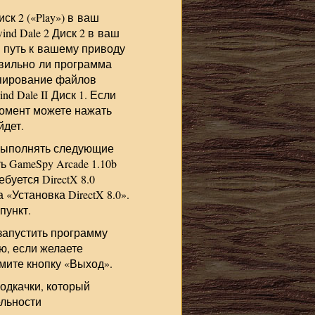
к 2 («Play») в ваш
nd Dale 2 Диск 2 в ваш
 путь к вашему приводу
вильно ли программа
опирование файлов
d Dale II Диск 1. Если
омент можете нажать
йдет.
 выполнять следующие
ь GameSpy Arcade 1.10b
ебуется DirectX 8.0
 «Установка DirectX 8.0».
пункт.
запустить программу
ню, если желаете
мите кнопку «Выход».
подкачки, который
ельности