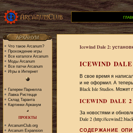
ГЛАВ
АРКАНУМ
Icewind Dale 2: устан
Что такое Arcanum?
Прохождение игры
Все каталоги Arcanum
Моды Arcanum
ICEWIND DALE
Все патчи Arcanum
Игры в Интернет
В свое время я написал
и не оформил. А теперь
Black Isle Studios. Мож
Галереи Парнелла
Лавка Ристецце
ICEWIND DALE 2
Склад Таранта
Картинки Арканум
За новостями и обновл
ПРОЕКТЫ
Dale 2 (http://icewind2.b
ArcanumClub.org
СОДЕРЖАНИЕ ОП
Arcanum Expansion