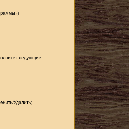
граммы»)
полните следующие
енить/Удалить)